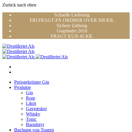
Zurück nach oben
Skip
Schnelle Lieferung
to
FRI FRAGT PÅ ORDRER OVER 500 KR.
content
Sichere Zahlung
Gegründet 2018
FRAGT KUN 45 KR.
Preisgekrönter Gin
Produkte
Gin
Rom
Likör
Gaveæsker
Whisky
Tonic
Barudstyr
Buchung von Touren