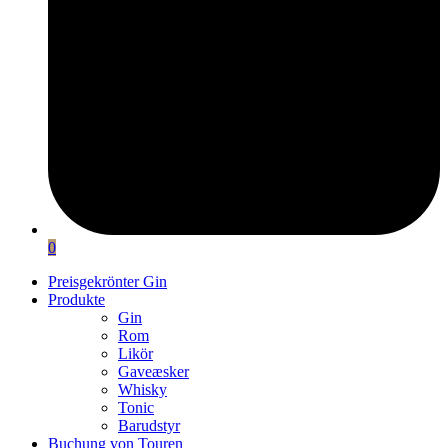
0
Preisgekrönter Gin
Produkte
Gin
Rom
Likör
Gaveæsker
Whisky
Tonic
Barudstyr
Buchung von Touren