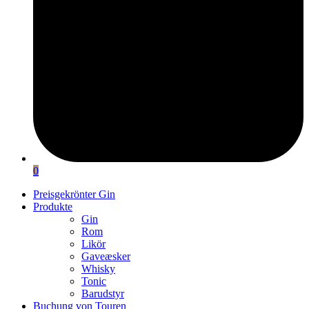
0
Preisgekrönter Gin
Produkte
Gin
Rom
Likör
Gaveæsker
Whisky
Tonic
Barudstyr
Buchung von Touren