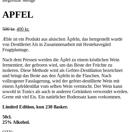
Begrenzte Menge
APFEL
Ursprünglicher
Aktueller
500
kr.
400
kr.
Preis
Preis
Æble ist ein Produkt aus alsischen Äpfeln, das herrgestellt wurde
war:
ist:
von Destilleriet Als in Zusammenarbeit mit Hestehavegård
500 kr.
400 kr..
Frugtplantage.
Nach dem Pressen werden die Äpfel zu einem köstlichen Wein
fermentiert, der gefroren wird, um das Beste der Früchte zu
isolieren. Diese Methode wird als Gefrier-Destillation bezeichnet
und bringt das Beste aus den Äpfeln in die Flaschen. Nach
vollzogener Fasslagerung, wird der gefrier-destillierte Wein mit
einem Apfeldestillat vom selben Wein vermischt. Der Wein kann
sowohl in Tonics als auch in anderen Getränken verwendet werden.
Gerne mit viel Eis. Ein natürlicher Bodensatz kann vorkommen.
Limited Edition, kun 230 flasker.
50cl.
25% Alkohol.