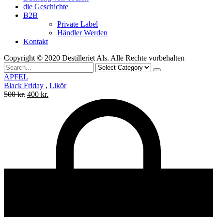
die Geschichte
B2B
Private Label
Händler Werden
Kontakt
Copyright © 2020 Destilleriet Als. Alle Rechte vorbehalten
Search
for
APFEL
Black Friday
,
Likör
Ursprünglicher
Aktueller
500
kr.
400
kr.
Preis
Preis
war:
ist:
500 kr.
400 kr..