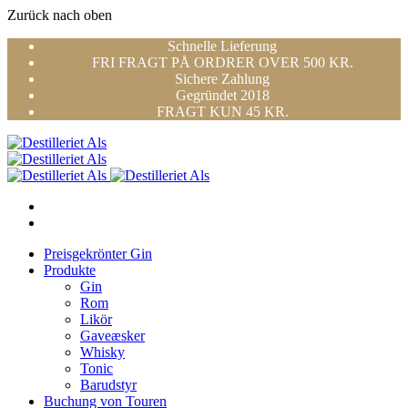
Zurück nach oben
Skip
Schnelle Lieferung
to
FRI FRAGT PÅ ORDRER OVER 500 KR.
content
Sichere Zahlung
Gegründet 2018
FRAGT KUN 45 KR.
Preisgekrönter Gin
Produkte
Gin
Rom
Likör
Gaveæsker
Whisky
Tonic
Barudstyr
Buchung von Touren